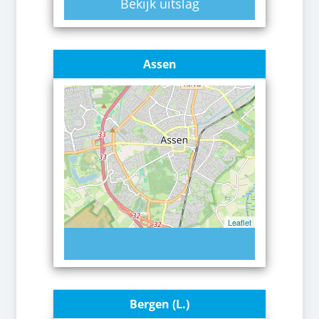
Bekijk uitslag
Assen
Leaflet
Bergen (L.)