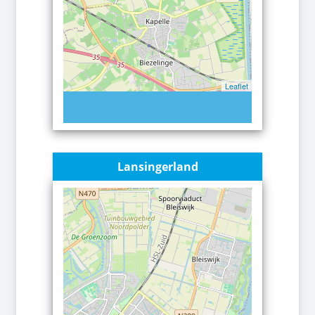
Leaflet
Lansingerland