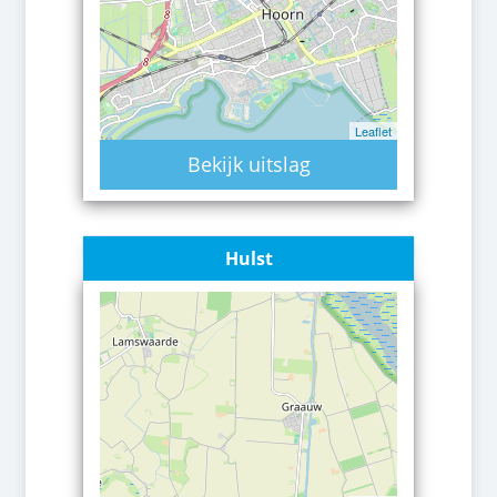
Leaflet
Bekijk uitslag
Hulst