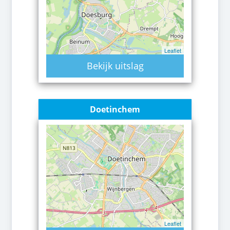
Leaflet
Bekijk uitslag
Doetinchem
Leaflet