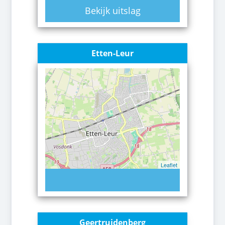
Bekijk uitslag
Etten-Leur
Leaflet
Geertruidenberg