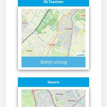
HLTsamen
Leaflet
Bekijk uitslag
Hoorn