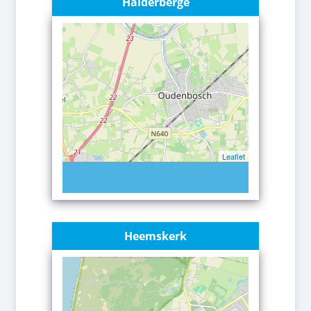
Halderberge
Leaflet
Heemskerk