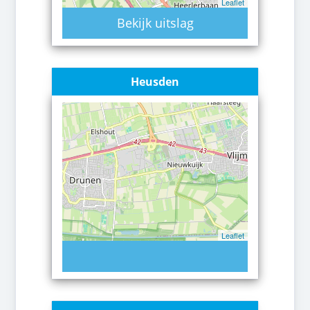
Leaflet
Bekijk uitslag
Heusden
Leaflet