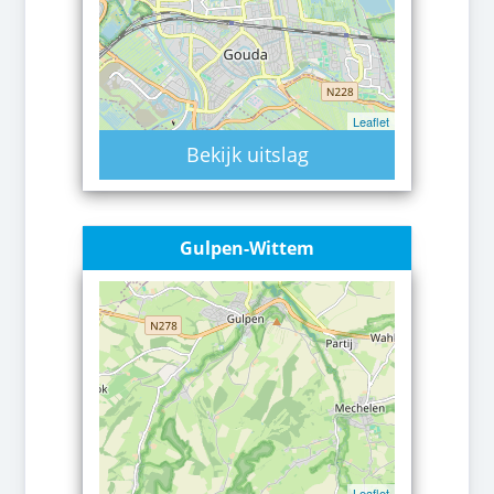
Leaflet
Bekijk uitslag
Gulpen-Wittem
Leaflet