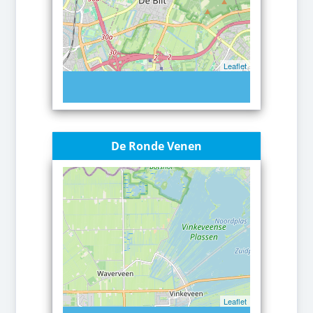
Leaflet
De Ronde Venen
Leaflet